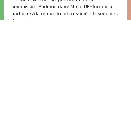
commission Parlementaire Mixte UE-Turquie a
participé à la rencontre et a estimé à la suite des
discussion...
UE-Turquie
Lire
Communiqué de presse |
15.01.2014
Crise politique en Turquie
En Turquie, à la suite d’affaires de corruption, le