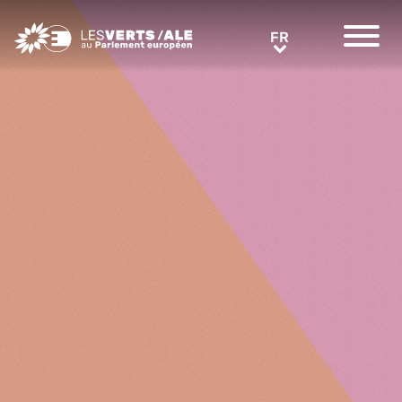
Greens/EFA Home
FR
FR