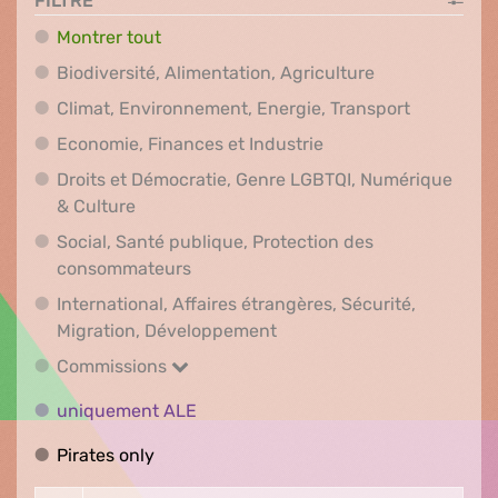
FILTRE
Montrer tout
Biodiversité, A
Biodiversité, Alimentation, Agriculture
Climat, En
Climat, Environnement, Energie, Transport
Economie, Finances e
Economie, Finances et Industrie
Droits et Démocratie, Genre LGBTQI, Numérique
Droits et Démocratie, Genre LGBTQI, Numér
& Culture
Social, Santé publique, Protection des
Social, Santé publique, Protection 
consommateurs
International, Affaires étrangères, Sécurité,
International, Affaires ét
Migration, Développement
Commissions
Commissions
uniquement ALE
uniquement ALE
Pirates only
Pirates only