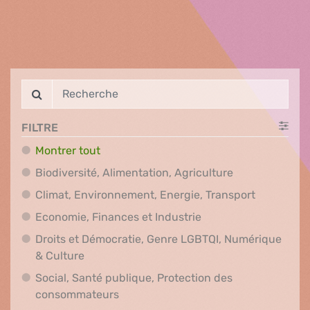
FILTRE
Montrer tout
Biodiversité, A
Biodiversité, Alimentation, Agriculture
Climat, En
Climat, Environnement, Energie, Transport
Economie, Finances e
Economie, Finances et Industrie
Droits et Démocratie, Genre LGBTQI, Numérique
Droits et Démocratie, Genre LGBTQI, Numér
& Culture
Social, Santé publique, Protection des
Social, Santé publique, Protection 
consommateurs