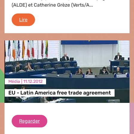
(ALDE) et Catherine Grèze (Verts/A...
Cacique Raouni
Lire
Média |
11.12.2012
EU - Latin America free trade agreement
EU - Latin America free trade agreement
Regarder