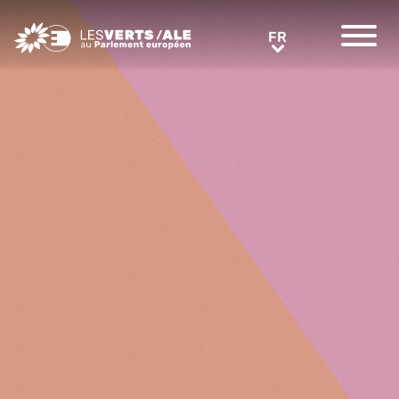
Greens/EFA Home
FR
FR