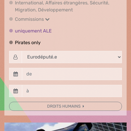
International, Affaires étrangères, Sécurité,
International, Affaires ét
Migration, Développement
Commissions
Commissions
uniquement ALE
uniquement ALE
Pirates only
Pirates only
DROITS HUMAINS