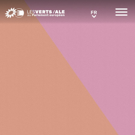
Greens/EFA Home
FR
FR