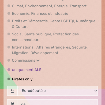
Climat, En
Climat, Environnement, Energie, Transport
Economie, Finances e
Economie, Finances et Industrie
Droits et Démocratie, Genre LGBTQI, Numérique
Droits et Démocratie, Genre LGBTQI, Numér
& Culture
Social, Santé publique, Protection des
Social, Santé publique, Protection 
consommateurs
International, Affaires étrangères, Sécurité,
International, Affaires ét
Migration, Développement
Commissions
Commissions
uniquement ALE
uniquement ALE
Pirates only
Pirates only