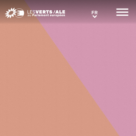
Greens/EFA Home
FR
FR