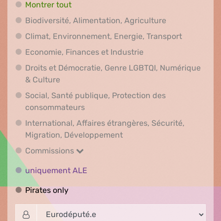
Montrer tout
Biodiversité, A
Biodiversité, Alimentation, Agriculture
Climat, En
Climat, Environnement, Energie, Transport
Economie, Finances e
Economie, Finances et Industrie
Droits et Démocratie, Genre LGBTQI, Numérique
Droits et Démocratie, Genre LGBTQI, Numér
& Culture
Social, Santé publique, Protection des
Social, Santé publique, Protection 
consommateurs
International, Affaires étrangères, Sécurité,
International, Affaires ét
Migration, Développement
Commissions
Commissions
uniquement ALE
uniquement ALE
Pirates only
Pirates only