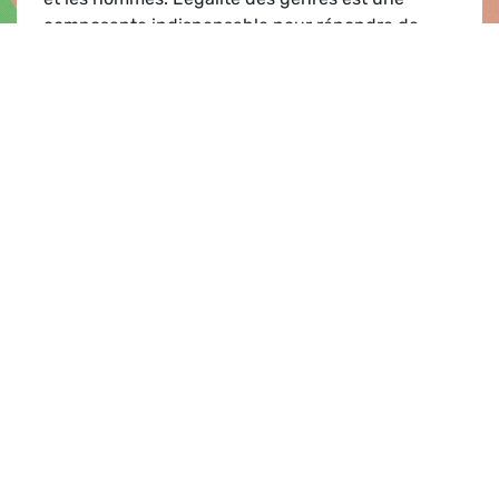
composante indispensable pour répondre de
façon satisfaisante au changement climatique à
tous les nive…
Concours d'essais 'Les femmes et le changemen
Lire
Document |
09.02.2011
Stratégie Europe 2020
Le Parlement européen,– vu la communication