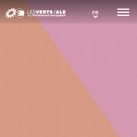
Greens/EFA Home
FR
FR