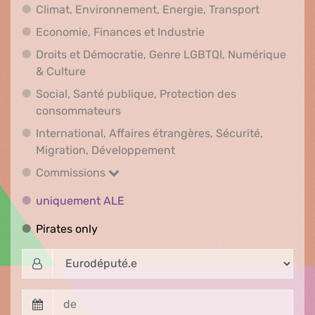
Climat, En
Climat, Environnement, Energie, Transport
Economie, Finances e
Economie, Finances et Industrie
Droits et Démocratie, Genre LGBTQI, Numérique
Droits et Démocratie, Genre LGBTQI, Numér
& Culture
Social, Santé publique, Protection des
Social, Santé publique, Protection 
consommateurs
International, Affaires étrangères, Sécurité,
International, Affaires ét
Migration, Développement
Commissions
Commissions
uniquement ALE
uniquement ALE
Pirates only
Pirates only