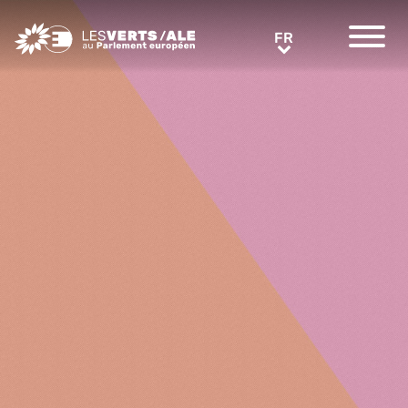
Greens/EFA Home
FR
FR