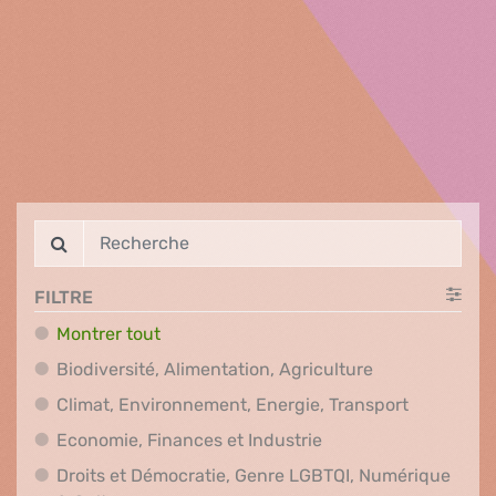
FILTRE
Montrer tout
Biodiversité, A
Biodiversité, Alimentation, Agriculture
Climat, En
Climat, Environnement, Energie, Transport
Economie, Finances e
Economie, Finances et Industrie
Droits et Démocratie, Genre LGBTQI, Numérique