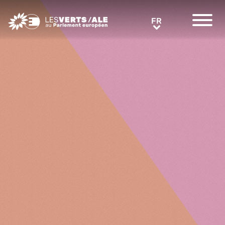
Greens/EFA Home
FR
FR