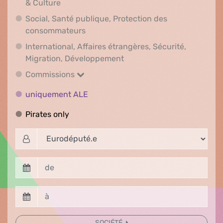
Droits et Démocratie, Genre LGBTQI, Numér
& Culture
Social, Santé publique, Protection des
Social, Santé publique, Protection 
consommateurs
International, Affaires étrangères, Sécurité,
International, Affaires ét
Migration, Développement
Commissions
Commissions
uniquement ALE
uniquement ALE
Pirates only
Pirates only
SOCIÉTÉ