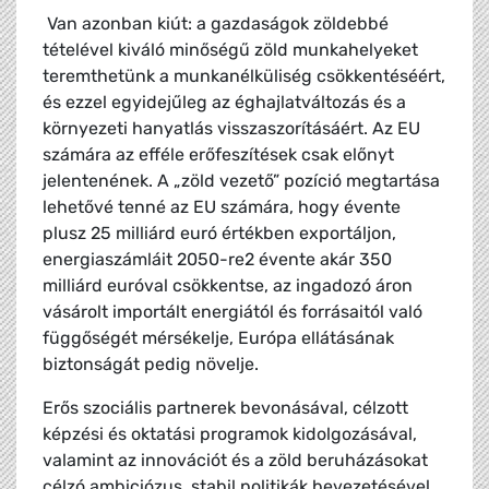
Van azonban kiút: a gazdaságok zöldebbé
tételével kiváló minőségű zöld munkahelyeket
teremthetünk a munkanélküliség csökkentéséért,
és ezzel egyidejűleg az éghajlatváltozás és a
környezeti hanyatlás visszaszorításáért. Az EU
számára az efféle erőfeszítések csak előnyt
jelentenének. A „zöld vezető” pozíció megtartása
lehetővé tenné az EU számára, hogy évente
plusz 25 milliárd euró értékben exportáljon,
energiaszámláit 2050-re2 évente akár 350
milliárd euróval csökkentse, az ingadozó áron
vásárolt importált energiától és forrásaitól való
függőségét mérsékelje, Európa ellátásának
biztonságát pedig növelje.
Erős szociális partnerek bevonásával, célzott
képzési és oktatási programok kidolgozásával,
valamint az innovációt és a zöld beruházásokat
célzó ambiciózus, stabil politikák bevezetésével