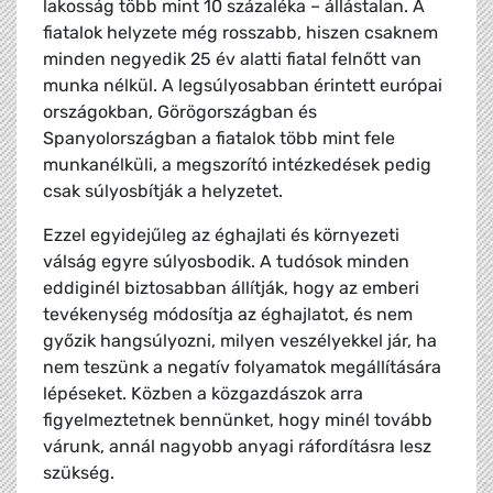
lakosság több mint 10 százaléka – állástalan. A
fiatalok helyzete még rosszabb, hiszen csaknem
minden negyedik 25 év alatti fiatal felnőtt van
munka nélkül. A legsúlyosabban érintett európai
országokban, Görögországban és
Spanyolországban a fiatalok több mint fele
munkanélküli, a megszorító intézkedések pedig
csak súlyosbítják a helyzetet.
Ezzel egyidejűleg az éghajlati és környezeti
válság egyre súlyosbodik. A tudósok minden
eddiginél biztosabban állítják, hogy az emberi
tevékenység módosítja az éghajlatot, és nem
győzik hangsúlyozni, milyen veszélyekkel jár, ha
nem teszünk a negatív folyamatok megállítására
lépéseket. Közben a közgazdászok arra
figyelmeztetnek bennünket, hogy minél tovább
várunk, annál nagyobb anyagi ráfordításra lesz
szükség.