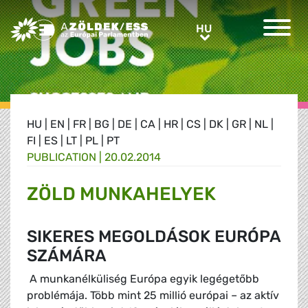
Greens/EFA Home
HU
HU
HU
|
EN
|
FR
|
BG
|
DE
|
CA
|
HR
|
CS
|
DK
|
GR
|
NL
|
FI
|
ES
|
LT
|
PL
|
PT
PUBLICATION |
20.02.2014
ZÖLD MUNKAHELYEK
SIKERES MEGOLDÁSOK EURÓPA
SZÁMÁRA
A munkanélküliség Európa egyik legégetőbb
problémája. Több mint 25 millió európai – az aktív