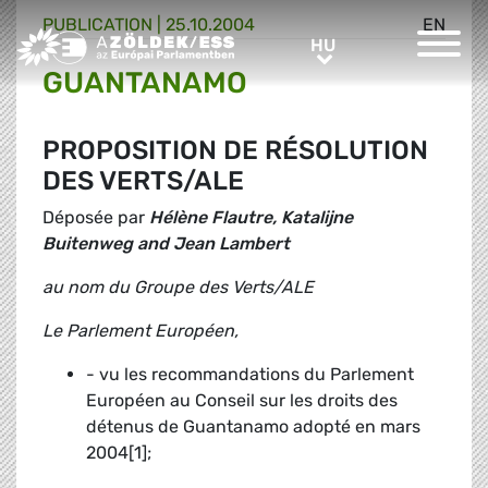
PUBLICATION |
25.10.2004
EN
Greens/EFA Home
HU
HU
GUANTANAMO
PROPOSITION DE RÉSOLUTION
DES VERTS/ALE
Déposée par
Hélène Flautre, Katalijne
Buitenweg and Jean Lambert
au nom du Groupe des Verts/ALE
Le Parlement Européen,
- vu les recommandations du Parlement
Européen au Conseil sur les droits des
détenus de Guantanamo adopté en mars
2004[1];