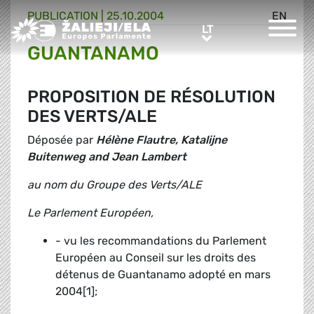
PUBLICATION |
25.10.2004
EN
Greens/EFA Home
LT
LT
GUANTANAMO
PROPOSITION DE RÉSOLUTION
DES VERTS/ALE
Déposée par
Hélène Flautre, Katalijne
Buitenweg and Jean Lambert
au nom du Groupe des Verts/ALE
Le Parlement Européen,
- vu les recommandations du Parlement
Européen au Conseil sur les droits des
détenus de Guantanamo adopté en mars
2004[1];