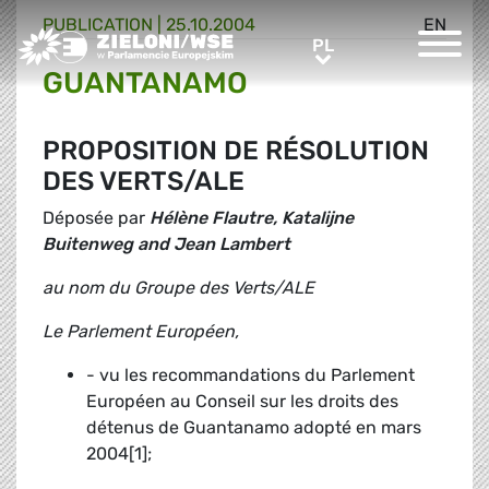
PUBLICATION |
25.10.2004
EN
Greens/EFA Home
PL
PL
GUANTANAMO
PROPOSITION DE RÉSOLUTION
DES VERTS/ALE
Déposée par
Hélène Flautre, Katalijne
Buitenweg and Jean Lambert
au nom du Groupe des Verts/ALE
Le Parlement Européen,
- vu les recommandations du Parlement
Européen au Conseil sur les droits des
détenus de Guantanamo adopté en mars
2004[1];