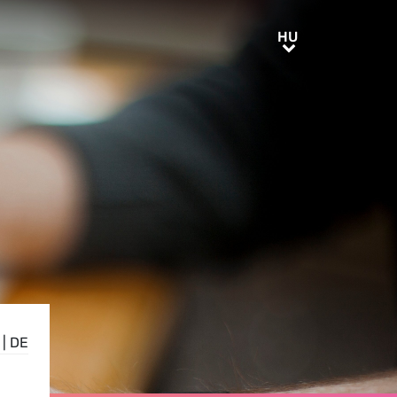
HU
HU
|
DE