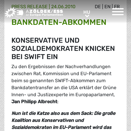
PRESS RELEASE |
24.06.2010
DE
|
EN
|
FR
Greens/EFA Home
HU
HU
BANKDATEN-ABKOMMEN
KONSERVATIVE UND
SOZIALDEMOKRATEN KNICKEN
BEI SWIFT EIN
Zu den Ergebnissen der Nachverhandlungen
zwischen Rat, Kommission und EU-Parlament
beim so genannten SWIFT-Abkommen zum
Bankdatentransfer an die USA erklärt der Grüne
Innen- und Justizexperte im Europaparlament,
Jan Philipp Albrecht
:
Nun ist die Katze also aus dem Sack: Die große
Koalition aus Konservativen und
Sozialdemokraten im EU-Parlament wird das