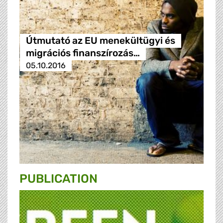
Útmutató az EU menekültügyi és
migrációs finanszírozás…
05.10.2016
PUBLICATION