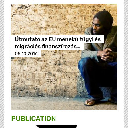
Útmutató az EU menekültügyi és
migrációs finanszírozás…
05.10.2016
PUBLICATION