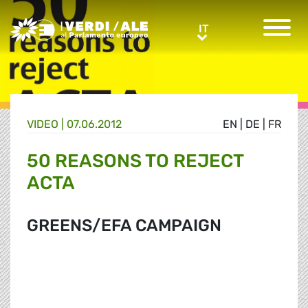
Greens/EFA Home
IT
IT
VIDEO |
07.06.2012
EN
|
DE
|
FR
50 REASONS TO REJECT
ACTA
GREENS/EFA CAMPAIGN