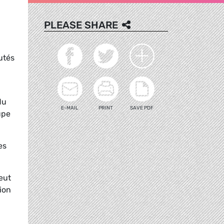
PLEASE SHARE
utés
du
E-MAIL
PRINT
SAVE PDF
upe
es
eut
nion