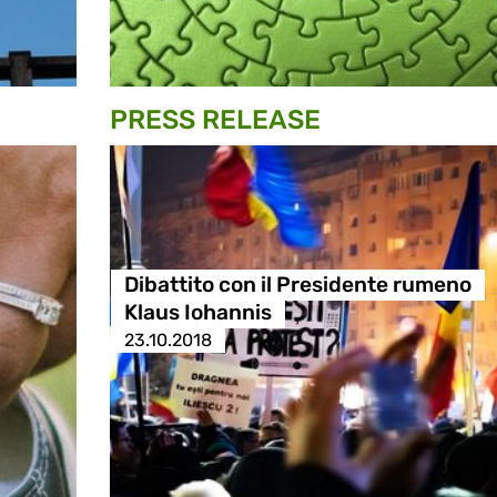
PRESS RELEASE
Dibattito con il Presidente rumeno
Klaus Iohannis
23.10.2018