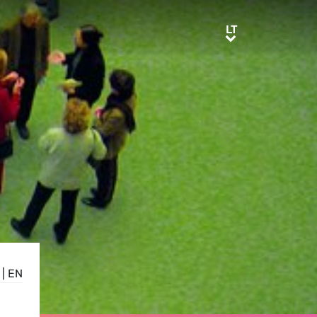
LT
LT
|
EN