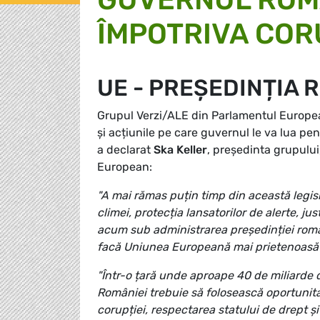
ÎMPOTRIVA COR
UE - PREȘEDINȚIA 
Grupul Verzi/ALE din Parlamentul Europe
și acțiunile pe care guvernul le va lua pent
a declarat
Ska Keller
, președinta grupulu
European:
"A mai rămas puțin timp din această legis
climei, protecția lansatorilor de alerte, jus
acum sub administrarea președinției româ
facă Uniunea Europeană mai prietenoasă c
"Într-o țară unde aproape 40 de miliarde d
României trebuie să folosească oportunita
corupției, respectarea statului de drept ș