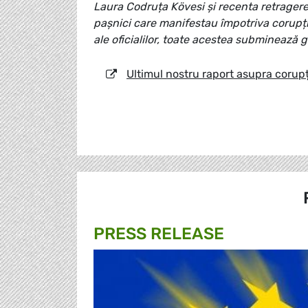
Laura Codruța Kövesi și recenta retragere 
pașnici care manifestau împotriva corupți
ale oficialilor, toate acestea subminează
Ultimul nostru raport asupra corupț
PRESS RELEASE