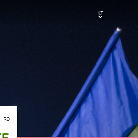
LT
LT
RO
TE