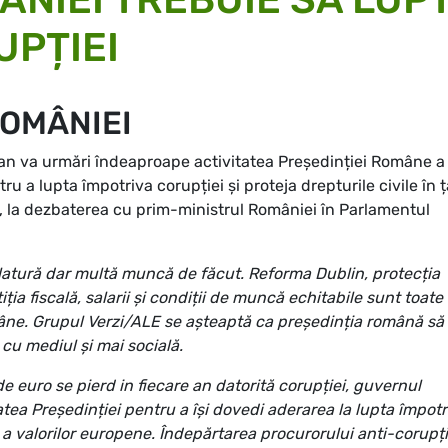
UPȚIEI
ROMÂNIEI
an va urmări îndeaproape activitatea Președinției Române a
ru a lupta împotriva corupției și proteja drepturile civile în ț
i, la dezbaterea cu prim-ministrul României în Parlamentul
latură dar multă muncă de făcut. Reforma Dublin, protecția
tiția fiscală, salarii și condiții de muncă echitabile sunt toate
ne. Grupul Verzi/ALE se așteaptă ca președinția română să
u mediul și mai socială.
e euro se pierd in fiecare an datorită corupției, guvernul
tea Președinției pentru a își dovedi aderarea la lupta împotr
i a valorilor europene. Îndepărtarea procurorului anti-corupț