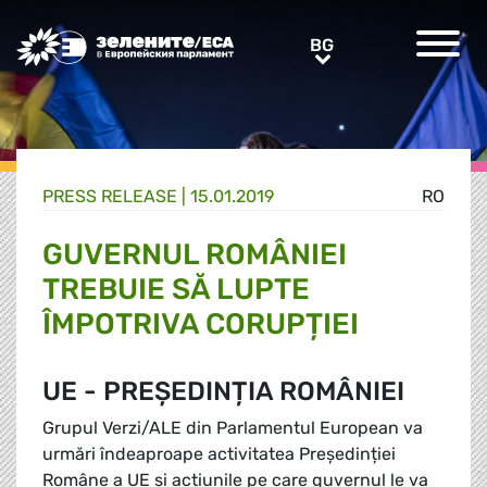
Greens/EFA Home
BG
BG
PRESS RELEASE |
15.01.2019
RO
GUVERNUL ROMÂNIEI
TREBUIE SĂ LUPTE
ÎMPOTRIVA CORUPȚIEI
UE - PREȘEDINȚIA ROMÂNIEI
Grupul Verzi/ALE din Parlamentul European va
urmări îndeaproape activitatea Președinției
Române a UE și acțiunile pe care guvernul le va