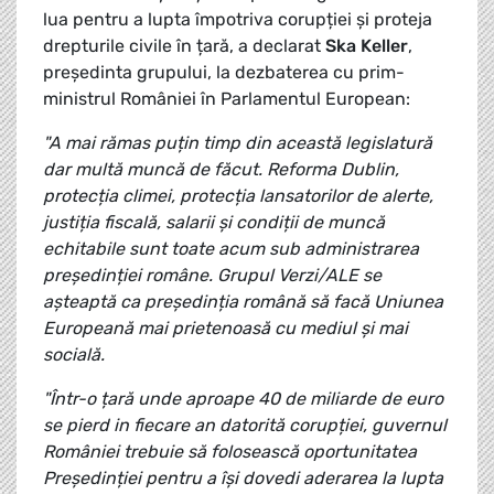
lua pentru a lupta împotriva corupției și proteja
drepturile civile în țară, a declarat
Ska Keller
,
președinta grupului, la dezbaterea cu prim-
ministrul României în Parlamentul European:
"A mai rămas puțin timp din această legislatură
dar multă muncă de făcut. Reforma Dublin,
protecția climei, protecția lansatorilor de alerte,
justiția fiscală, salarii și condiții de muncă
echitabile sunt toate acum sub administrarea
președinției române. Grupul Verzi/ALE se
așteaptă ca președinția română să facă Uniunea
Europeană mai prietenoasă cu mediul și mai
socială.
"Într-o țară unde aproape 40 de miliarde de euro
se pierd in fiecare an datorită corupției, guvernul
României trebuie să folosească oportunitatea
Președinției pentru a își dovedi aderarea la lupta