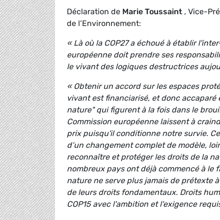
Déclaration de
Marie Toussaint
, Vice-Pr
de l’Environnement:
« Là où la COP27 a échoué à établir l'inter-
européenne doit prendre ses responsabili
le vivant des logiques destructrices aujou
« Obtenir un accord sur les espaces protég
vivant est financiarisé, et donc accaparé e
nature" qui figurent à la fois dans le brou
Commission européenne laissent à craindre
prix puisqu'il conditionne notre survie. Ce
d’un changement complet de modèle, loin d
reconnaître et protéger les droits de la n
nombreux pays ont déjà commencé à le fai
nature ne serve plus jamais de prétexte à l
de leurs droits fondamentaux. Droits huma
COP15 avec l'ambition et l'exigence requi