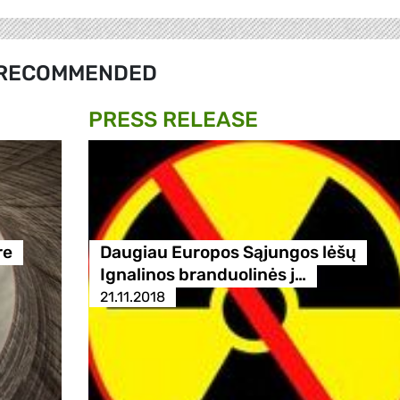
RECOMMENDED
PRESS RELEASE
re
Daugiau Europos Sąjungos lėšų
Ignalinos branduolinės j…
21.11.2018