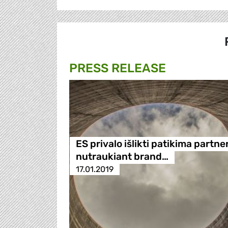
PRESS RELEASE
ES privalo išlikti patikima partne
nutraukiant brand…
17.01.2019