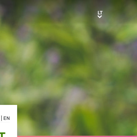
LT
LT
|
EN
T