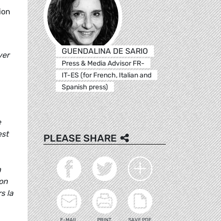
ion
GUENDALINA DE SARIO
ver
Press & Media Advisor FR-
IT-ES (for French, Italian and
Spanish press)
e
est
PLEASE SHARE
a
ion
s la
E-MAIL
PRINT
SAVE PDF