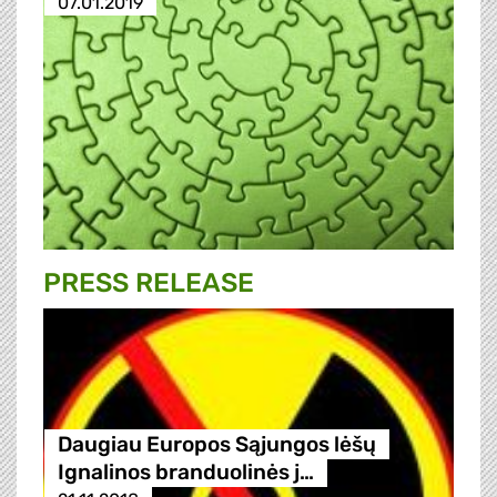
07.01.2019
PRESS RELEASE
Daugiau Europos Sąjungos lėšų
Ignalinos branduolinės j…