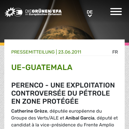
Greens/EFA Home
DE
DE
PRESSE­MITTEILUNG
|
23.06.2011
FR
UE-GUATEMALA
PERENCO - UNE EXPLOITATION
CONTROVERSÉE DU PÉTROLE
EN ZONE PROTÉGÉE
Catherine Grèze
, députée européenne du
Groupe des Verts/ALE et
Anibal Garcia
, député et
candidat à la vice-présidence du Frente Amplio