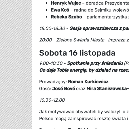
Henryk Wujec
– doradca Prezydent
Ewa Koś
– radna do Sejmiku wojewó
Rebeka Szabo
– parlamentarzystka z
18:00-18:30 -
Sesja sprawozdawcza z pan
20:00 - Zielone Swiatla Miasta– impreza
Sobota 16 listopada
9.00-10:30 -
Spotkanie przy śniadaniu
(P
Co daje Tobie energię, by działać na rz
Prowadzący:
Roman Kurkiewicz
Gość:
José Bové
oraz
Mira Stanisławska
10.30-12.00
Jak motywować obywateli by walczyli o zd
Polsce mogą zainspirować resztę świata i