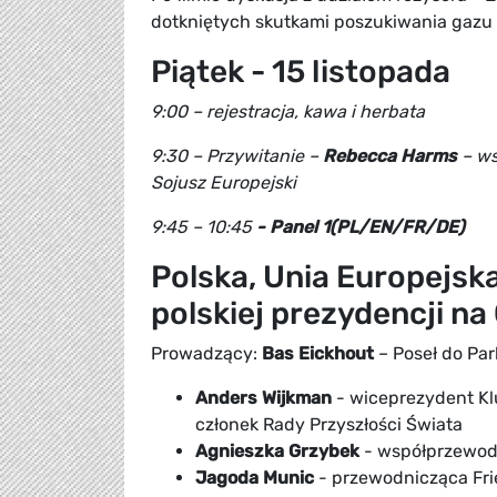
dotkniętych skutkami poszukiwania gazu
Piątek - 15 listopada
9:00 – rejestracja, kawa i herbata
9:30 – Przywitanie –
Rebecca Harms
– ws
Sojusz Europejski
9:45 – 10:45
- Panel 1(PL/EN/FR/DE)
Polska, Unia Europejska
polskiej prezydencji n
Prowadzący:
Bas Eickhout
– Poseł do Par
Anders Wijkman
- wiceprezydent Klu
członek Rady Przyszłości Świata
Agnieszka Grzybek
- współprzewodn
Jagoda Munic
- przewodnicząca Frie