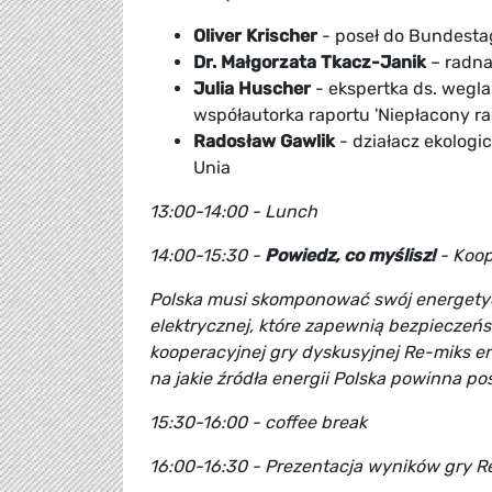
Oliver Krischer
- poseł do Bundestagu
Dr. Małgorzata Tkacz-Janik
– radna 
Julia Huscher
- ekspertka ds. wegla
współautorka raportu 'Niepłacony r
Radosław Gawlik
- działacz ekologi
Unia
13:00-14:00 -
Lunch
14:00-15:30 -
Powiedz, co myślisz!
- Koop
Polska musi skomponować swój energetyczn
elektrycznej, które zapewnią bezpieczeńs
kooperacyjnej gry dyskusyjnej Re-miks e
na jakie źródła energii Polska powinna po
15:30-16:00 - coffee break
16:00-16:30 - Prezentacja wyników gry 