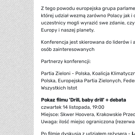
Z tego powodu europejska grupa parlamen
której udział wezmą zarówno Polacy jak i
uczestnicy mogli wyrazić swe zdanie, czy
Europy i naszej planety.
Konferencja jest skierowana do liderów 
osób zainteresowanych
Partnerzy konferencji:
Partia Zieloni - Polska, Koalicja Klimaty
Polska, Europejska Partia Zielonych, Fed
Wszystkich Istot
Pokaz filmu 'Drill, baby drill' + debata
czwartek 14 listopada, 19:00
Miejsce: Skwer Hoovera, Krakowskie Prze
Uwaga: ilość miejsc ograniczona (rezerwa
Po filmie dyskusja z udziałem reżysera -
L