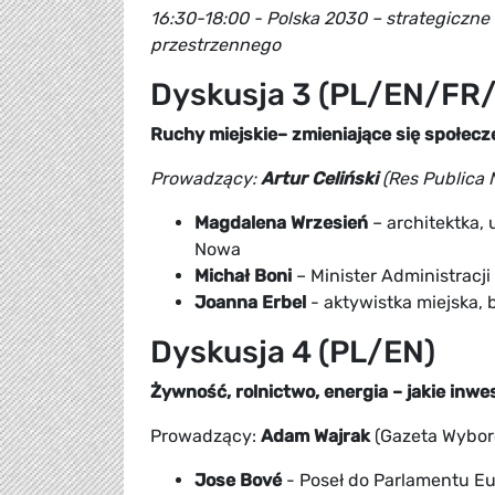
16:30-18:00 - Polska 2030 – strategiczn
przestrzennego
Dyskusja 3 (PL/EN/FR
Ruchy miejskie– zmieniające się społecz
Prowadzący:
Artur Celiński
(Res Publica 
Magdalena Wrzesień
– architektka,
Nowa
Michał Boni
– Minister Administracji 
Joanna Erbel
- aktywistka miejska,
Dyskusja 4 (PL/EN)
Żywność, rolnictwo, energia – jakie inw
Prowadzący:
Adam Wajrak
(Gazeta Wybor
Jose Bové
- Poseł do Parlamentu Eu