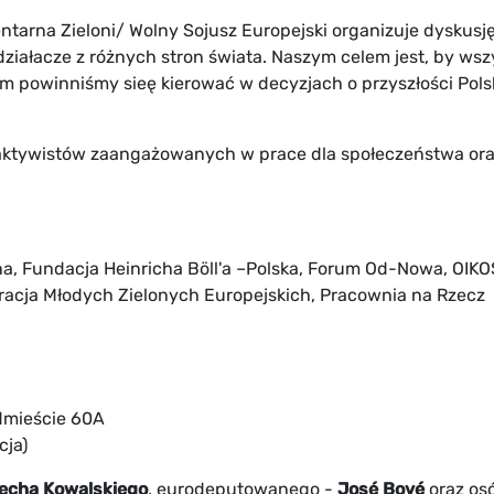
tarna Zieloni/ Wolny Sojusz Europejski organizuje dyskusj
 działacze z różnych stron świata. Naszym celem jest, by ws
m powinniśmy sieę kierować w decyzjach o przyszłości Polsk
i aktywistów zaangażowanych w prace dla społeczeństwa or
czna, Fundacja Heinricha Böll'a –Polska, Forum Od-Nowa, OIKO
eracja Młodych Zielonych Europejskich, Pracownia na Rzecz
dmieście 60A
cja)
echa Kowalskiego
, eurodeputowanego -
José Bové
oraz os