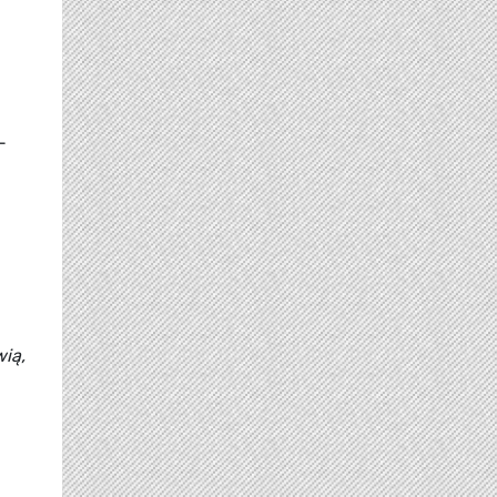
-
ią,