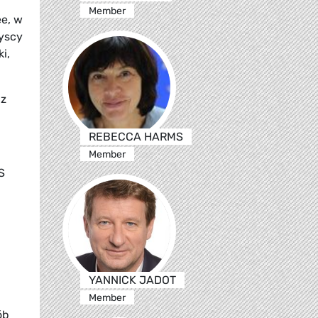
Member
ęe, w
zyscy
i,
az
REBECCA HARMS
Member
S
YANNICK JADOT
Member
ób