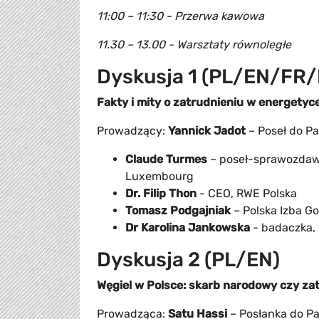
11:00 – 11:30 - Przerwa kawowa
11.30 – 13.00 - Warsztaty równoległe
Dyskusja 1 (PL/EN/FR/
Fakty i mity o zatrudnieniu w energetyc
Prowadzący:
Yannick Jadot
– Poseł do Pa
Claude Turmes
– poseł-sprawozdawc
Luxembourg
Dr. Filip Thon
- CEO, RWE Polska
Tomasz Podgajniak
– Polska Izba G
Dr Karolina Jankowska
- badaczka, 
Dyskusja 2 (PL/EN)
Węgiel w Polsce: skarb narodowy czy za
Prowadząca:
Satu Hassi
– Posłanka do Pa