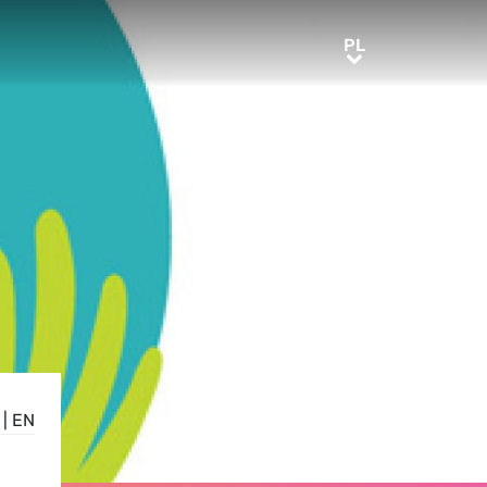
PL
PL
|
EN