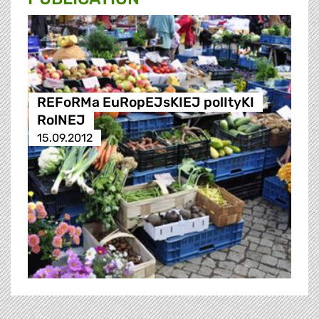
REFoRMa EuRopEJsKIEJ polItyKI
RolNEJ
15.09.2012