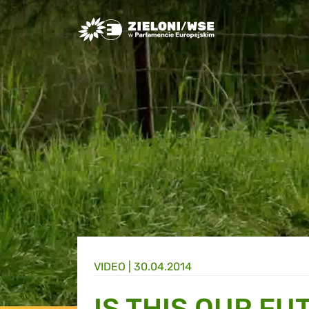
Greens/EFA Home
VIDEO |
30.04.2014
IS THIS OUR FU