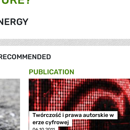
ENERGY
RECOMMENDED
PUBLICATION
Twórczość i prawa autorskie w
erze cyfrowej
06.10.2011