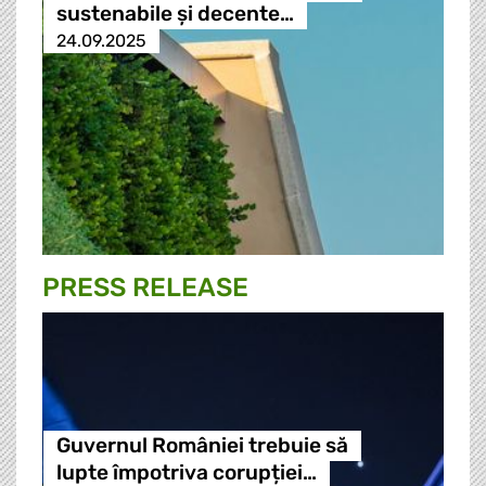
sustenabile și decente…
24.09.2025
PRESS RELEASE
Guvernul României trebuie să
lupte împotriva corupției…