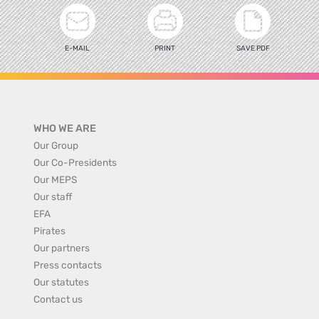
E-MAIL
PRINT
SAVE PDF
WHO WE ARE
Our Group
Our Co-Presidents
Our MEPS
Our staff
EFA
Pirates
Our partners
Press contacts
Our statutes
Contact us