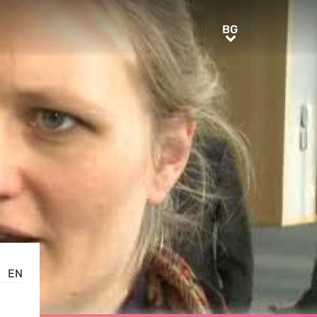
BG
BG
EN