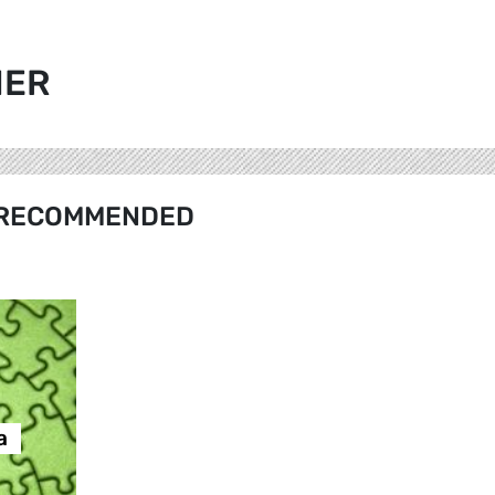
NER
RECOMMENDED
а