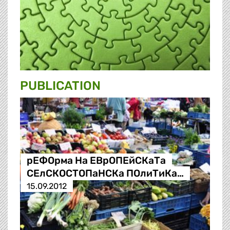
PUBLICATION
рЕФОрма На ЕВрОПЕйСКаТа
СЕлСКОСТОПаНСКа ПОлиТиКа…
15.09.2012