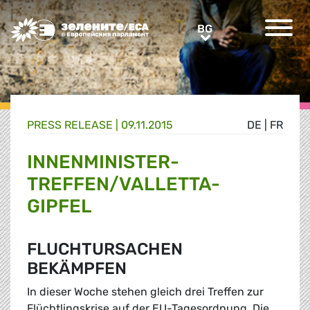
Greens/EFA Home
BG
BG
PRESS RELEASE |
09.11.2015
DE
|
FR
INNENMINISTER-
TREFFEN/VALLETTA-
GIPFEL
FLUCHTURSACHEN
BEKÄMPFEN
In dieser Woche stehen gleich drei Treffen zur
Flüchtlingskrise auf der EU-Tagesordnung. Die