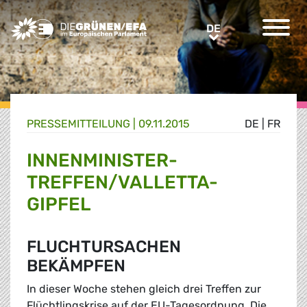
Greens/EFA Home
DE
DE
PRESSE­MITTEILUNG
|
09.11.2015
DE
|
FR
INNENMINISTER-
TREFFEN/VALLETTA-
GIPFEL
FLUCHTURSACHEN
BEKÄMPFEN
In dieser Woche stehen gleich drei Treffen zur
Flüchtlingskrise auf der EU-Tagesordnung. Die