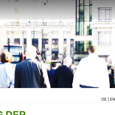
DE
|
E
G DER