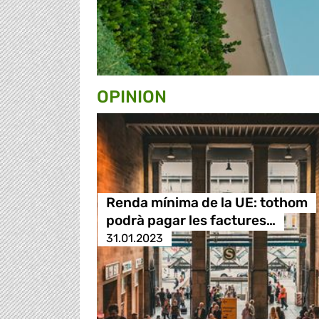
OPINION
Renda mínima de la UE: tothom
podrà pagar les factures…
31.01.2023