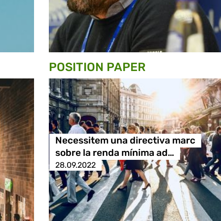
POSITION PAPER
Necessitem una directiva marc
sobre la renda mínima ad…
28.09.2022