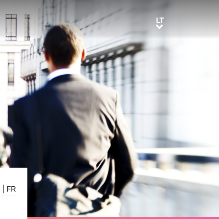
LT
LT
N
|
FR