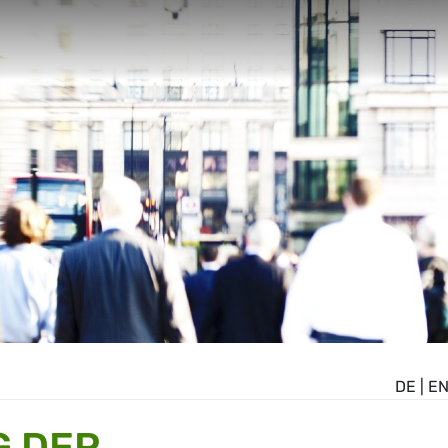
DE
|
E
G DER