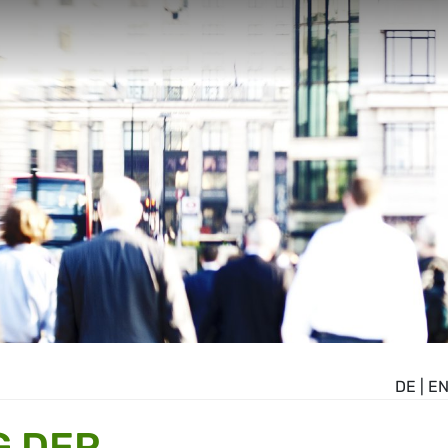
DE
|
E
G DER