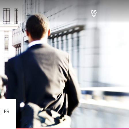
CS
CS
N
|
FR