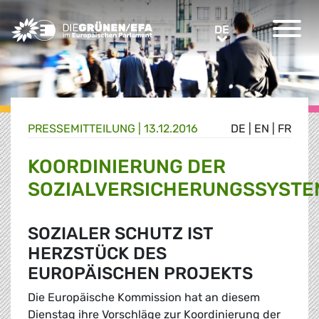
Greens/EFA Home
DE
DE
PRESSE­MITTEILUNG
|
13.12.2016
DE
|
EN
|
FR
KOORDINIERUNG DER
SOZIALVERSICHERUNGSSYSTE
SOZIALER SCHUTZ IST
HERZSTÜCK DES
EUROPÄISCHEN PROJEKTS
Die Europäische Kommission hat an diesem
Dienstag ihre Vorschläge zur Koordinierung der