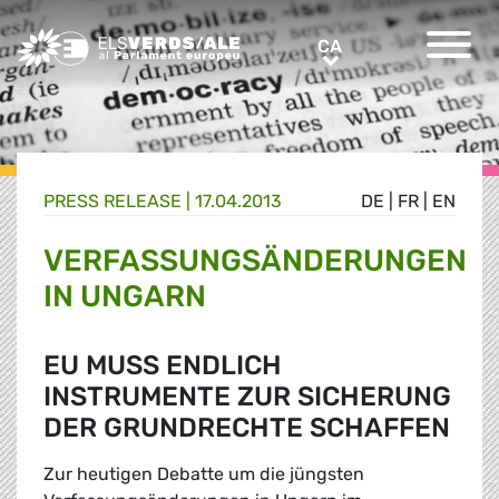
Greens/EFA Home
CA
CA
PRESS RELEASE |
17.04.2013
DE
|
FR
|
EN
VERFASSUNGSÄNDERUNGEN
IN UNGARN
EU MUSS ENDLICH
INSTRUMENTE ZUR SICHERUNG
DER GRUNDRECHTE SCHAFFEN
Zur heutigen Debatte um die jüngsten