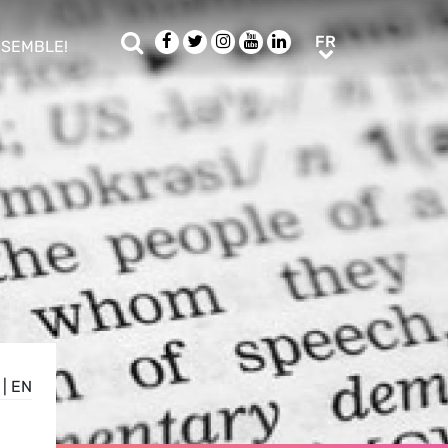
Rechercher
Facebook
Twitter
Instagram
Youtube
LinkedIn
FR
FR
NSEMBLE!
ub menu
|
EN