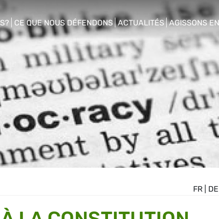
S?
CE QUE NOUS DÉFENDONS
ACTUALITÉS
AGISSONS E
enu
show/hide sub menu
show/hide sub menu
show/hide s
FR
|
DE
 À LA CONSTITUTION