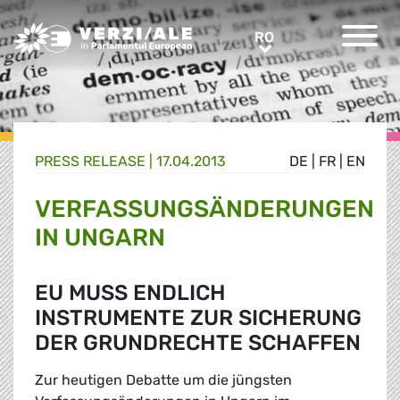
Greens/EFA Home
RO
RO
PRESS RELEASE |
17.04.2013
DE
|
FR
|
EN
VERFASSUNGSÄNDERUNGEN
IN UNGARN
EU MUSS ENDLICH
INSTRUMENTE ZUR SICHERUNG
DER GRUNDRECHTE SCHAFFEN
Zur heutigen Debatte um die jüngsten