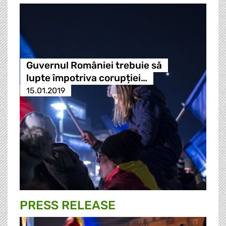
Guvernul României trebuie să
lupte împotriva corupției…
15.01.2019
PRESS RELEASE