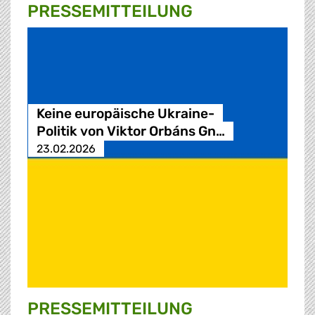
PRESSE­MITTEILUNG
Keine europäische Ukraine-
Politik von Viktor Orbáns Gn…
23.02.2026
PRESSE­MITTEILUNG