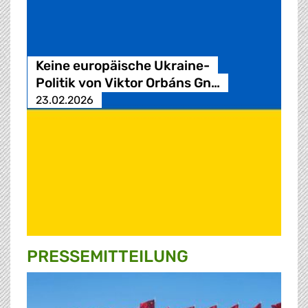
Keine europäische Ukraine-
Politik von Viktor Orbáns Gn…
23.02.2026
PRESSE­MITTEILUNG