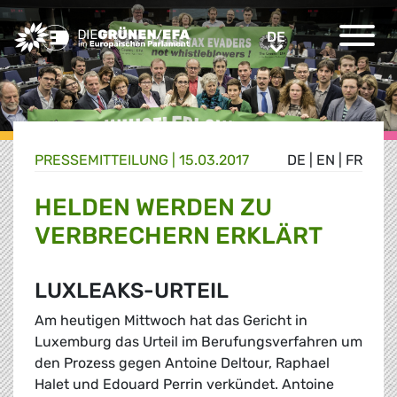
Greens/EFA Home
DE
DE
PRESSE­MITTEILUNG
|
15.03.2017
DE
|
EN
|
FR
HELDEN WERDEN ZU
VERBRECHERN ERKLÄRT
LUXLEAKS-URTEIL
Am heutigen Mittwoch hat das Gericht in
Luxemburg das Urteil im Berufungsverfahren um
den Prozess gegen Antoine Deltour, Raphael
Halet und Edouard Perrin verkündet. Antoine