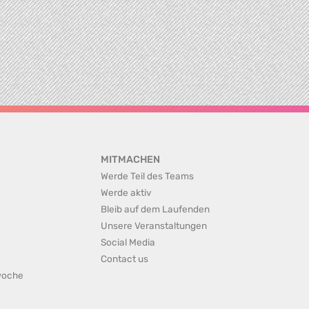
MITMACHEN
Werde Teil des Teams
Werde aktiv
Bleib auf dem Laufenden
Unsere Veranstaltungen
Social Media
Contact us
rwoche