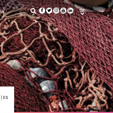
Suche
Facebook
Twitter
Instagram
Youtube
LinkedIn
DE
DE
EN
e sub menu
|
ES