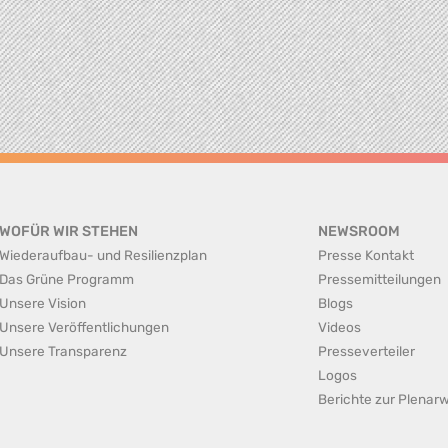
WOFÜR WIR STEHEN
NEWSROOM
Wiederaufbau- und Resilienzplan
Presse Kontakt
Das Grüne Programm
Pressemitteilungen
Unsere Vision
Blogs
Unsere Veröffentlichungen
Videos
Unsere Transparenz
Presseverteiler
Logos
Berichte zur Plena