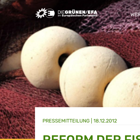
Greens/EFA Home
WER
sho
PRESSE­MITTEILUNG
|
18.12.2012
REFORM DER FI