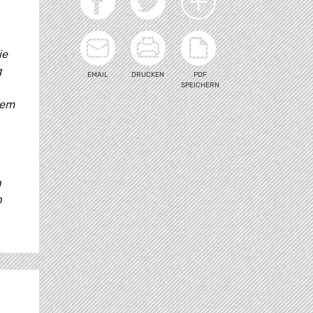
ie
g
EMAIL
DRUCKEN
PDF
SPEICHERN
dem
n
n