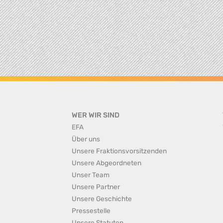
WER WIR SIND
EFA
Über uns
Unsere Fraktionsvorsitzenden
Unsere Abgeordneten
Unser Team
Unsere Partner
Unsere Geschichte
Pressestelle
Unsere Statuten