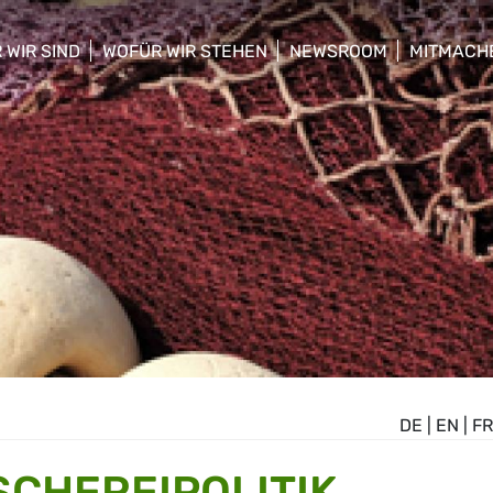
 WIR SIND
WOFÜR WIR STEHEN
NEWSROOM
MITMACH
w/hide sub menu
show/hide sub menu
show/hide sub menu
show/hid
DE
|
EN
|
FR
SCHEREIPOLITIK