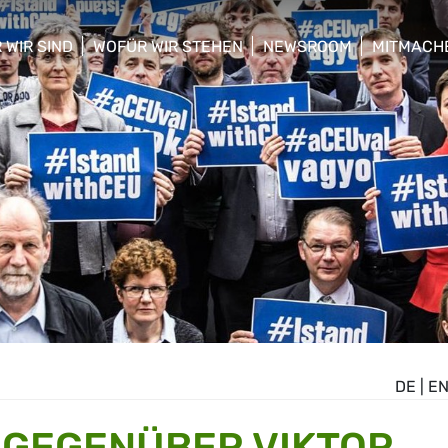
 WIR SIND
WOFÜR WIR STEHEN
NEWSROOM
MITMACH
w/hide sub menu
show/hide sub menu
show/hide sub menu
show/hid
DE
|
E
 GEGENÜBER VIKTOR