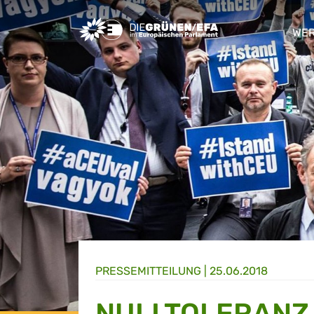
Greens/EFA Home
WER
sho
PRESSE­MITTEILUNG
|
25.06.2018
NULLTOLERANZ