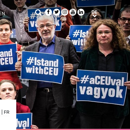
Suche
Facebook
Twitter
Instagram
Youtube
LinkedIn
DE
DE
EN
e sub menu
N
|
FR