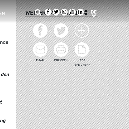
Suche
Facebook
Twitter
Instagram
Youtube
LinkedIn
DE
WEITEREMPFEHLEN
DE
EN
e sub menu
ende
EMAIL
DRUCKEN
PDF
SPEICHERN
 den
t
ung