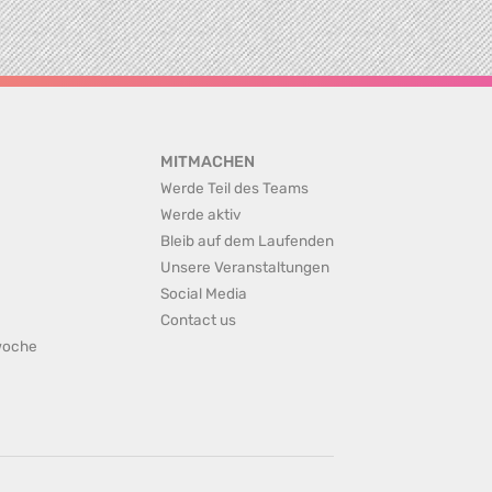
MITMACHEN
Werde Teil des Teams
Werde aktiv
Bleib auf dem Laufenden
Unsere Veranstaltungen
Social Media
Contact us
rwoche