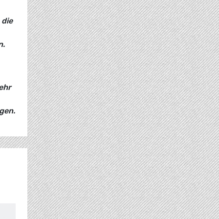
 die
n.
ehr
gen.