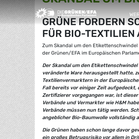
Greens/EFA Home
WER
GRÜNE FORDERN S
sho
FÜR BIO-TEXTILIEN
Zum Skandal um den Etikettenschwindel m
der Grünen/EFA im Europäischen Parlam
Der Skandal um den Etikettenschwindel 
veränderte Ware herausgestellt hatte, 
Textilienvermarktern in der Europäische
Fall bereits vor einiger Zeit aufgedeck
Zertifizierer vorgegangen war, ist diese
Verbände und Vermarkter wie H&M haben
Verbände müssen nun tätig werden. Scho
angeblicher Bio-Baumwolle vollständig a
Die Grünen haben schon lange davor gew
ein großes Betrugsrisiko vor allem in Dri