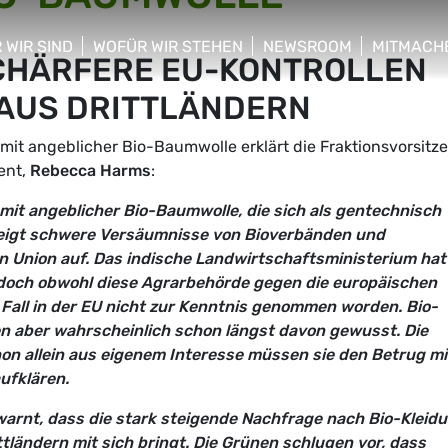
 WIR SIND
WOFÜR WIR STEHEN
NEWSROOM
MITMACH
CHÄRFERE EU-KONTROLLEN
w/hide sub menu
show/hide sub menu
show/hide sub menu
show/hid
 AUS DRITTLÄNDERN
it angeblicher Bio-Baumwolle erklärt die Fraktionsvorsitz
ent,
Rebecca Harms
:
mit angeblicher Bio-Baumwolle, die sich als gentechnisch
zeigt schwere Versäumnisse von Bioverbänden und
n Union auf. Das indische Landwirtschaftsministerium hat
t, doch obwohl diese Agrarbehörde gegen die europäischen
r Fall in der EU nicht zur Kenntnis genommen worden. Bio-
 aber wahrscheinlich schon längst davon gewusst. Die
n allein aus eigenem Interesse müssen sie den Betrug mi
ufklären.
arnt, dass die stark steigende Nachfrage nach Bio-Kleid
ttländern mit sich bringt. Die Grünen schlugen vor, dass