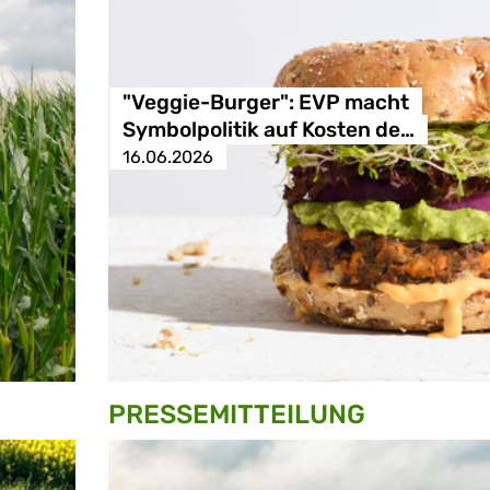
"Veggie-Burger": EVP macht
Symbolpolitik auf Kosten de…
16.06.2026
PRESSE­MITTEILUNG