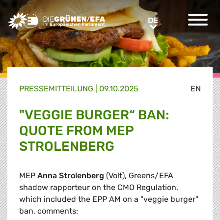
Greens/EFA Home
DE
DE
PRESSE­MITTEILUNG
|
09.10.2025
EN
"VEGGIE BURGER“ BAN:
QUOTE FROM MEP
STROLENBERG
MEP
Anna Strolenberg
(Volt), Greens/EFA
shadow rapporteur on the CMO Regulation,
which included the EPP AM on a "veggie burger"
ban, comments: