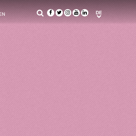
Suche
Facebook
Twitter
Instagram
Youtube
LinkedIn
DE
DE
EN
e sub menu