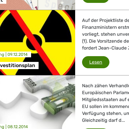
t
 Verkehr
Auf der Projektliste 
ndustrie
Finanzministern erstm
vorliegt, stehen unve
(1). Die Vorsitzende
fordert Jean-Claude J
GBTQI, Digitales & Kultur
ng |
09.12.2014
Junckers Inv
Lesen
vestitionsplan
e Gesundheit, Verbraucherschutz
Nach zähen Verhandl
Europäischen Parlame
Mitgliedsstaaten auf 
EU sollen im kommend
tik, Sicherheit, Migration, Entwicklung
Verfügung stehen, u
Gleichzeitig darf d...
ng |
08.12.2014