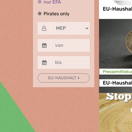
nur EFA
nur EFA
EU-Haushal
Pirates only
Pirates only
Presse­mitteilu
EU-HAUSHALT
EU-Haushal