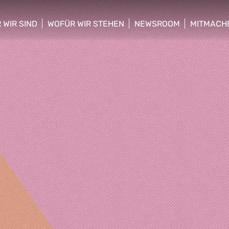
 WIR SIND
WOFÜR WIR STEHEN
NEWSROOM
MITMACH
w/hide sub menu
show/hide sub menu
show/hide sub menu
show/hid