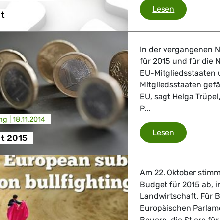
EU-Haushal
Lesen
t
In der vergangenen N
für 2015 und für die
EU-Mitgliedsstaaten 
Mitgliedsstaaten gef
EU, sagt Helga Trüpe
P...
ng |
18.11.2014
EU-Haushalt
Lesen
t 2015
Am 22. Oktober stim
Budget für 2015 ab, i
Landwirtschaft. Für B
Europäischen Parlamen
Bauern, die Stiere fü