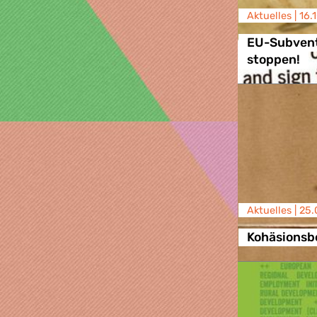
Aktuelles |
16.
EU-Subvent
stoppen!
Aktuelles |
25.
Kohäsionsb