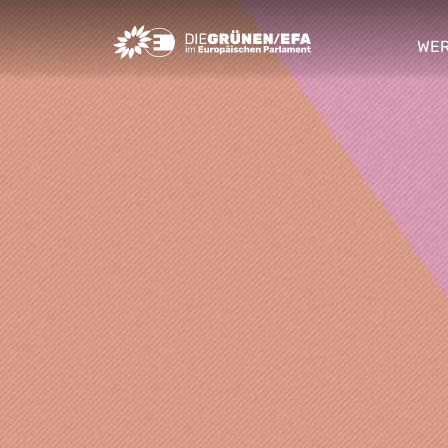
Greens/EFA Home
WER
sho