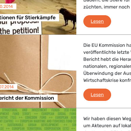
10.2014
züchten, immer noch
ionen für Stierkämpfe
EU-Subventi
Lesen
Die EU Kommission ha
veröffentlichte letzt
Bericht hebt die Her
nationalen, regionale
Überwindung der Aus
Wirtschaftskrise konfro
07.2014
Kohäsionsbe
Lesen
ericht der Kommission
Wir haben diesen Weg
um Akteuren auf lokal