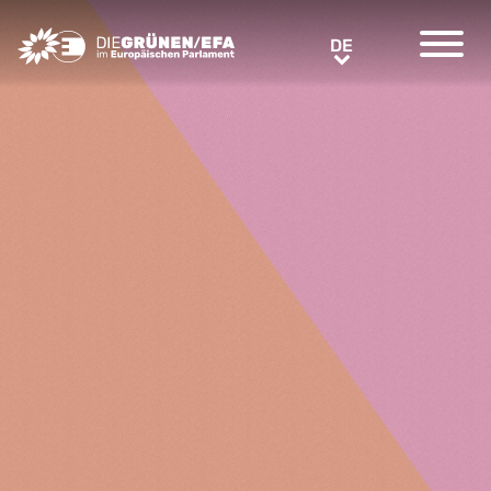
Greens/EFA Home
DE
DE