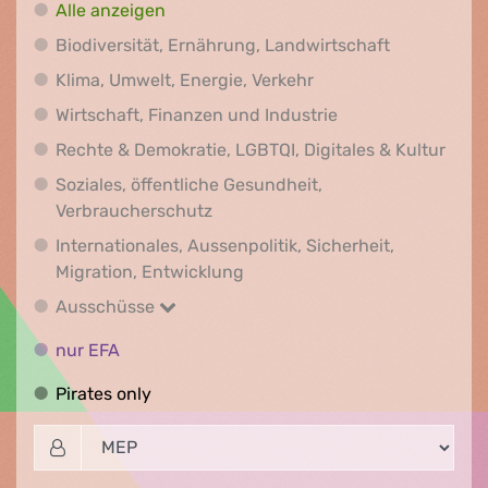
Alle anzeigen
Biodiversit
Biodiversität, Ernährung, Landwirtschaft
Klima, Umwelt, Energi
Klima, Umwelt, Energie, Verkehr
Wirtschaft, Finanz
Wirtschaft, Finanzen und Industrie
Recht
Rechte & Demokratie, LGBTQI, Digitales & Kultur
Soziales, öffentliche Gesundheit,
Soziales, öffentliche Gesundheit
Verbraucherschutz
Internationales, Aussenpolitik, Sicherheit,
Internationales, Aussenpolitik
Migration, Entwicklung
Ausschüsse
Ausschüsse
nur EFA
nur EFA
Pirates only
Pirates only