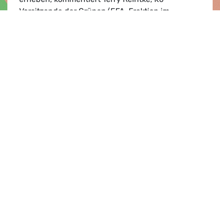
Vorsitzende der Grünen/EFA-Fraktion im
Europäischen Parlament:
Schlechte Nachricht für Wirtschaft wie Kon
Lesen
Presse­mitteilung |
07.03.2025
Gefragt ist mehr Wissenschaft und
weniger Märchenstunde
Die Europäische Kommission hat soeben (Freitag,
7. März) ihren Vorschlag zur Herabsetzung des