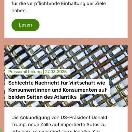
für die verpflichtende Einhaltung der Ziele
haben.
Zickzack-Kurs der EU-Kommission schafft Ch
Lesen
Presse­mitteilung |
27.03.2025
Schlechte Nachricht für Wirtschaft wie
Konsumentinnen und Konsumenten auf
beiden Seiten des Atlantiks
Die Ankündigung von US-Präsident Donald
Trump, neue Zölle auf importierte Autos zu
erheben, kommentiert Terry Reintke, Ko-