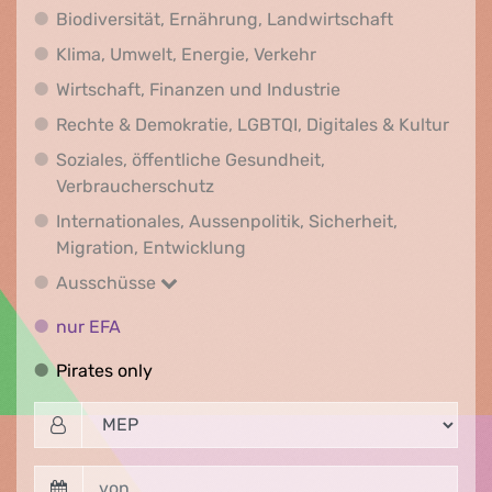
Biodiversit
Biodiversität, Ernährung, Landwirtschaft
Klima, Umwelt, Energi
Klima, Umwelt, Energie, Verkehr
Wirtschaft, Finanz
Wirtschaft, Finanzen und Industrie
Recht
Rechte & Demokratie, LGBTQI, Digitales & Kultur
Soziales, öffentliche Gesundheit,
Soziales, öffentliche Gesundheit
Verbraucherschutz
Internationales, Aussenpolitik, Sicherheit,
Internationales, Aussenpolitik
Migration, Entwicklung
Ausschüsse
Ausschüsse
nur EFA
nur EFA
Pirates only
Pirates only