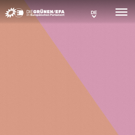
Greens/EFA Home
DE
DE