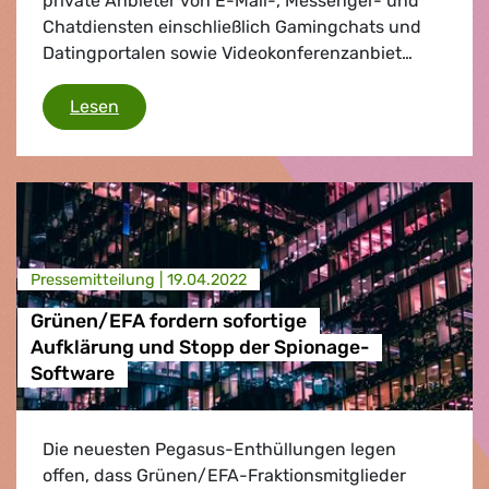
private Anbieter von E-Mail-, Messenger- und
Chatdiensten einschließlich Gamingchats und
Datingportalen sowie Videokonferenzanbiet…
Chatkontrolle: Vorschlag der EU-Kommissi
Lesen
Presse­mitteilung |
19.04.2022
Grünen/EFA fordern sofortige
Aufklärung und Stopp der Spionage-
Software
Die neuesten Pegasus-Enthüllungen legen
offen, dass Grünen/EFA-Fraktionsmitglieder