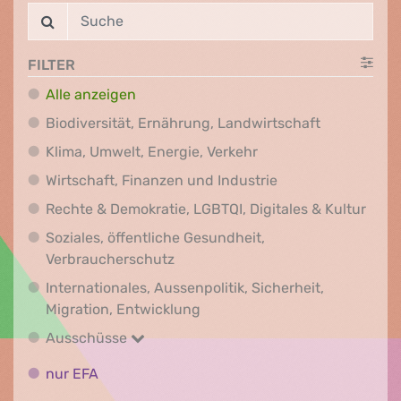
FILTER
Alle anzeigen
Biodiversit
Biodiversität, Ernährung, Landwirtschaft
Klima, Umwelt, Energi
Klima, Umwelt, Energie, Verkehr
Wirtschaft, Finanz
Wirtschaft, Finanzen und Industrie
Recht
Rechte & Demokratie, LGBTQI, Digitales & Kultur
Soziales, öffentliche Gesundheit,
Soziales, öffentliche Gesundheit
Verbraucherschutz
Internationales, Aussenpolitik, Sicherheit,
Internationales, Aussenpolitik
Migration, Entwicklung
Ausschüsse
Ausschüsse
nur EFA
nur EFA