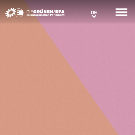
Greens/EFA Home
DE
DE