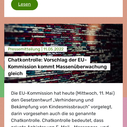
Der neue globale Standard für das Internet
Lesen
Presse­mitteilung |
11.05.2022
Chatkontrolle: Vorschlag der EU-
Kommission kommt Massenüberwachung
gleich
Die EU-Kommission hat heute (Mittwoch, 11. Mai)
den Gesetzentwurf „Verhinderung und
Bekämpfung von Kindesmissbrauch” vorgelegt,
darin vorgesehen auch die so genannte
Chatkontrolle. Chatkontrolle bedeutet, dass