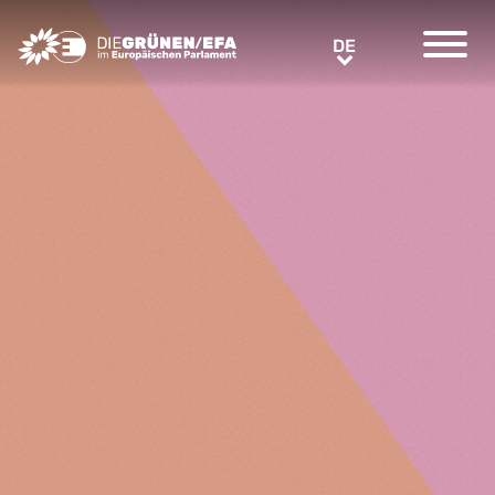
Greens/EFA Home
DE
DE