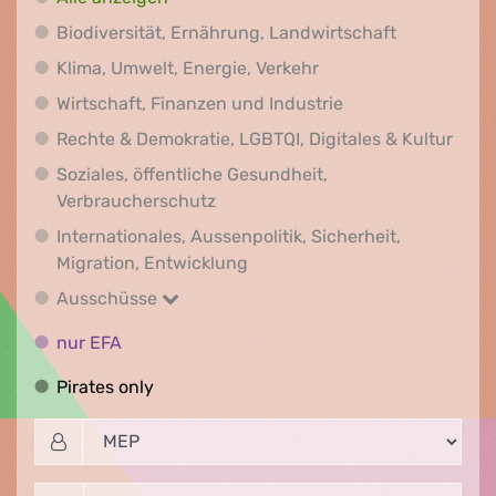
Biodiversit
Biodiversität, Ernährung, Landwirtschaft
Klima, Umwelt, Energi
Klima, Umwelt, Energie, Verkehr
Wirtschaft, Finanz
Wirtschaft, Finanzen und Industrie
Recht
Rechte & Demokratie, LGBTQI, Digitales & Kultur
Soziales, öffentliche Gesundheit,
Soziales, öffentliche Gesundheit
Verbraucherschutz
Internationales, Aussenpolitik, Sicherheit,
Internationales, Aussenpolitik
Migration, Entwicklung
Ausschüsse
Ausschüsse
nur EFA
nur EFA
Pirates only
Pirates only