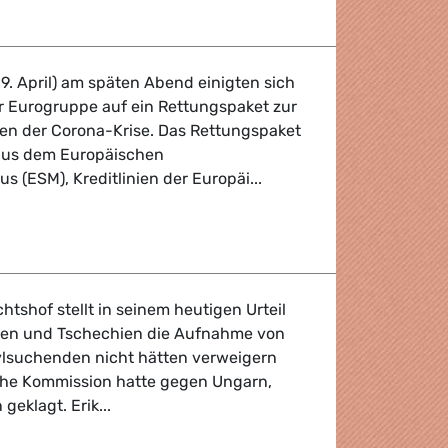
9. April) am späten Abend einigten sich
er Eurogruppe auf ein Rettungspaket zur
en der Corona-Krise. Das Rettungspaket
 aus dem Europäischen
s (ESM), Kreditlinien der Europäi...
igen sich auf Rettungspaket - jetzt geht es um Entscheidu
htshof stellt in seinem heutigen Urteil
olen und Tschechien die Aufnahme von
ylsuchenden nicht hätten verweigern
che Kommission hatte gegen Ungarn,
geklagt. Erik...