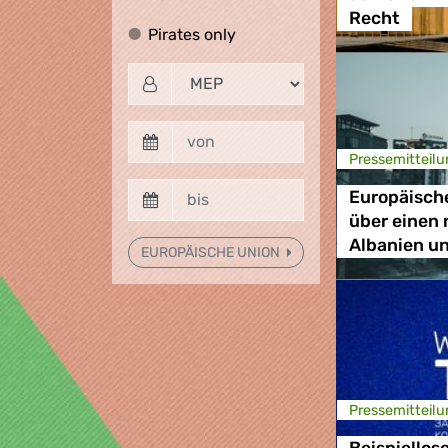
Recht
Pirates only
Pirates only
Presse­mitteilu
Europäische
über einen 
Albanien u
EUROPÄISCHE UNION
Presse­mitteilu