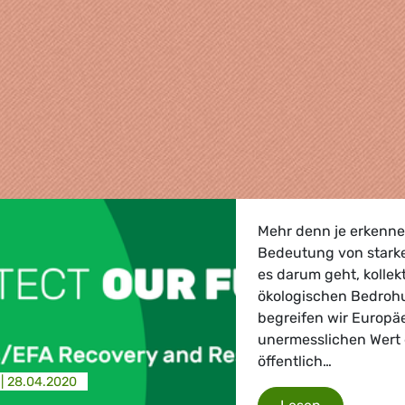
Mehr denn je erkenne
Bedeutung von starke
es darum geht, kollek
ökologischen Bedrohu
begreifen wir Europä
unermesslichen Wert g
öffentlich…
, Landwirtschaft
 |
28.04.2020
Zukunft sic