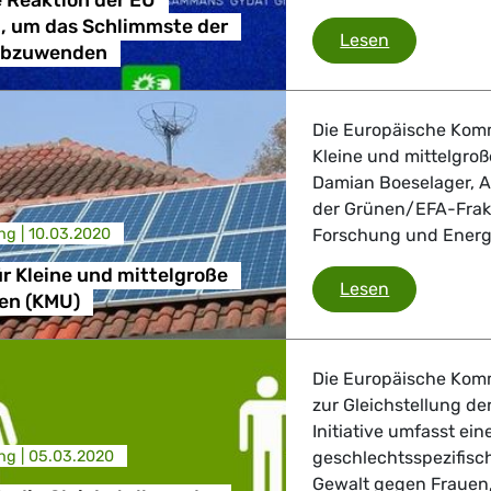
e Reaktion der EU
h, um das Schlimmste der
Beispiellose
Lesen
 abzuwenden
Die Europäische Kommi
Kleine und mittelgro
Damian Boeselager, Ab
der Grünen/EFA-Frakt
ng |
10.03.2020
Forschung und Energie
ür Kleine und mittelgroße
Strategie f
Lesen
en (KMU)
Die Europäische Kommi
zur Gleichstellung de
Initiative umfasst e
ng |
05.03.2020
geschlechtsspezifisc
Gewalt gegen Frauen,