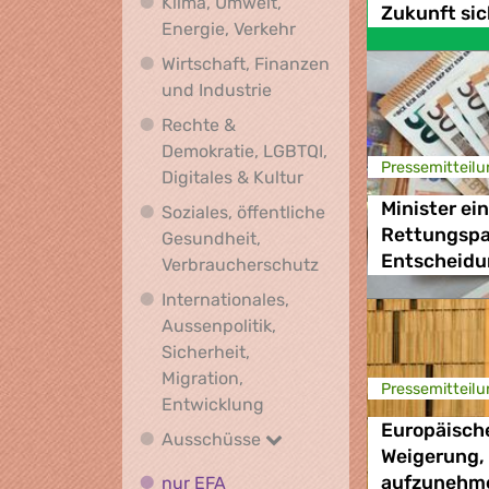
Klima, Umwelt,
Zukunft si
Klima, Umwelt, Energie,
Energie, Verkehr
Wirtschaft, Finanzen
Wirtschaft, Finanzen und I
und Industrie
Rechte &
Demokratie, LGBTQI,
Presse­mitteilu
Rechte & Demokratie, L
Digitales & Kultur
Minister ei
Soziales, öffentliche
Rettungspak
Gesundheit,
Entscheidu
Soziales, öffentlich
Verbraucherschutz
Internationales,
Aussenpolitik,
Sicherheit,
Migration,
Presse­mitteilu
Internationales, Aussenpoli
Entwicklung
Europäische
Ausschüsse
Ausschüsse
Weigerung,
nur EFA
nur EFA
aufzunehme