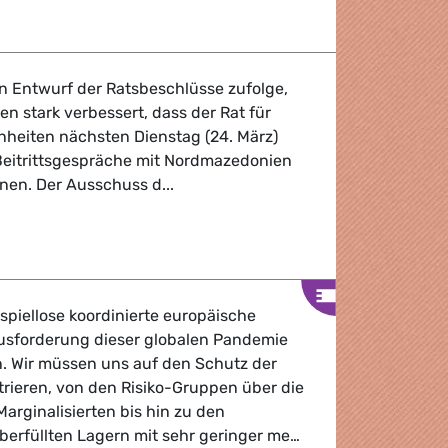
r Gerichtshof: Weigerung, Geflüchtete aufzunehmen, verst
 Entwurf der Ratsbeschlüsse zufolge,
n stark verbessert, dass der Rat für
heiten nächsten Dienstag (24. März)
Beitrittsgespräche mit Nordmazedonien
nen. Der Ausschuss d...
r Rat setzt Gespräche über einen möglichen Beitritt von A
spiellose koordinierte europäische
usforderung dieser globalen Pandemie
n. Wir müssen uns auf den Schutz der
ieren, von den Risiko-Gruppen über die
rginalisierten bis hin zu den
überfüllten Lagern mit sehr geringer me…