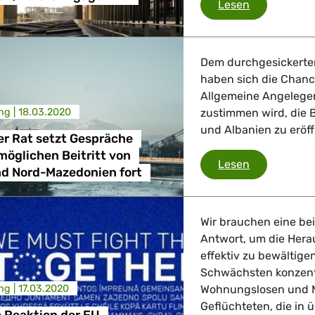
Europäische
Lesen
Dem durchgesickerten
haben sich die Chance
Allgemeine Angelegen
ng |
18.03.2020
zustimmen wird, die 
und Albanien zu eröff
r Rat setzt Gespräche
möglichen Beitritt von
Europäische
Lesen
nd Nord-Mazedonien fort
Wir brauchen eine bei
Antwort, um die Hera
effektiv zu bewältige
Schwächsten konzentr
ng |
17.03.2020
Wohnungslosen und Ma
Geflüchteten, die in 