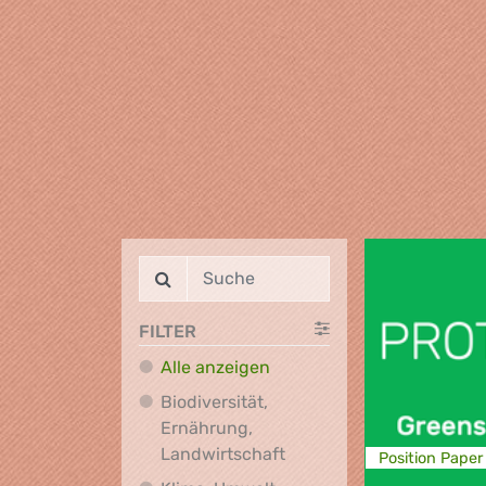
FILTER
Alle anzeigen
Biodiversität,
Ernährung,
Biodiversität, Ernährung
Landwirtschaft
Position Paper