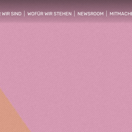
 WIR SIND
WOFÜR WIR STEHEN
NEWSROOM
MITMACH
w/hide sub menu
show/hide sub menu
show/hide sub menu
show/hid