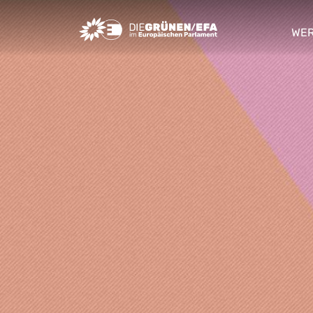
Greens/EFA Home
WER
sho