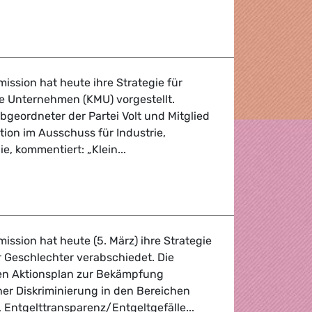
 Reaktion der EU erforderlich, um das Schlimmste der Viru
ssion hat heute ihre Strategie für
ße Unternehmen (KMU) vorgestellt.
geordneter der Partei Volt und Mitglied
ion im Ausschuss für Industrie,
, kommentiert: „Klein...
ür Kleine und mittelgroße Unternehmen (KMU)
ssion hat heute (5. März) ihre Strategie
r Geschlechter verabschiedet. Die
inen Aktionsplan zur Bekämpfung
her Diskriminierung in den Bereichen
 Entgelttransparenz/Entgeltgefälle...