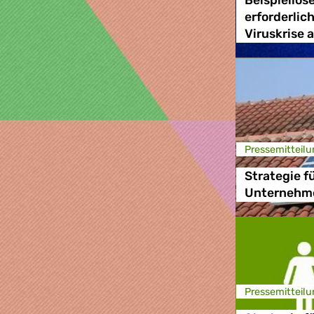
Beispiellos
erforderlic
Viruskrise
Presse­mitteilu
Strategie f
Unternehm
Presse­mitteilu