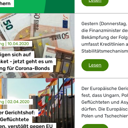
Lesen
chern
 Verkehr
ndustrie
Gestern (Donnerstag, 
die Finanzminister d
Bekämpfung der Folg
ng |
10.04.2020
umfasst Kreditlinien
GBTQI, Digitales & Kultur
Stabilitätsmechanismu
nigen sich auf
et - jetzt geht es um
Minister ein
Lesen
ng für Corona-Bonds
e Gesundheit, Verbraucherschutz
Der Europäische Geric
fest, dass Ungarn, P
ng |
02.04.2020
Geflüchteten und As
tik, Sicherheit, Migration, Entwicklung
dürfen. Die Europäis
r Gerichtshof:
Polen und Tschechien 
 Geflüchtete
n, verstößt gegen EU