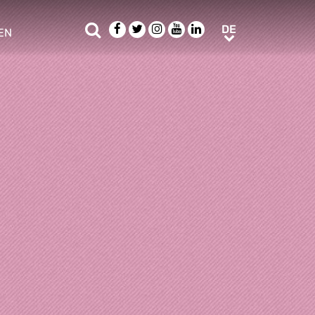
Suche
Facebook
Twitter
Instagram
Youtube
LinkedIn
DE
DE
EN
e sub menu